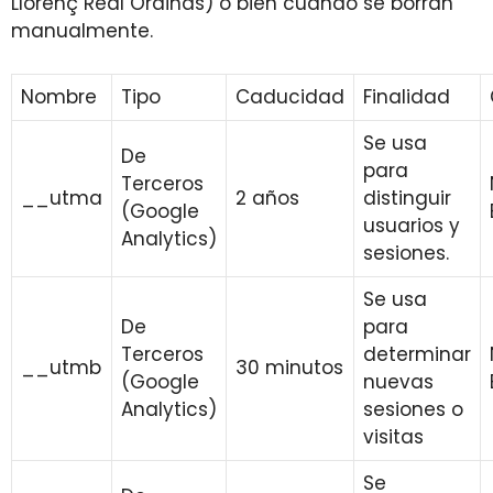
Llorenç Real Ordinas) o bien cuando se borran
manualmente.
Nombre
Tipo
Caducidad
Finalidad
Se usa
De
para
Terceros
__utma
2 años
distinguir
(Google
usuarios y
Analytics)
sesiones.
Se usa
De
para
Terceros
determinar
__utmb
30 minutos
(Google
nuevas
Analytics)
sesiones o
visitas
Se